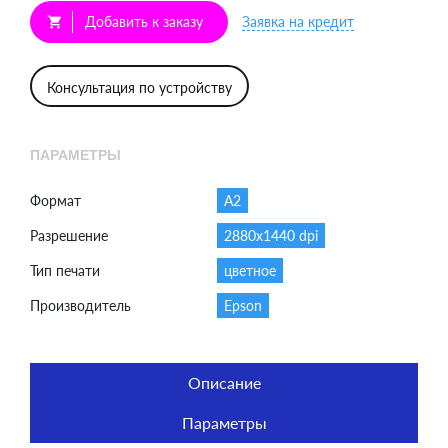
Добавить к заказу
Заявка на кредит
shopping_cart
Консультация по устройству
ПАРАМЕТРЫ
Формат
A2
Разрешение
2880x1440 dpi
Тип печати
цветное
Производитель
Epson
Описание
Параметры