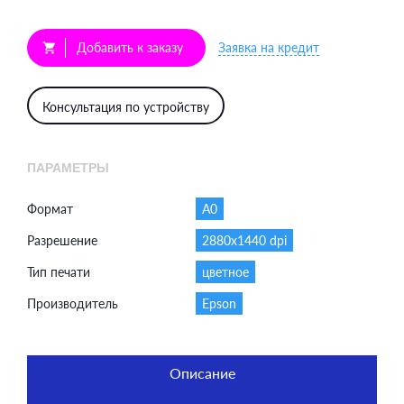
Добавить к заказу
Заявка на кредит
shopping_cart
Консультация по устройству
ПАРАМЕТРЫ
Формат
A0
Разрешение
2880x1440 dpi
Тип печати
цветное
Производитель
Epson
Описание