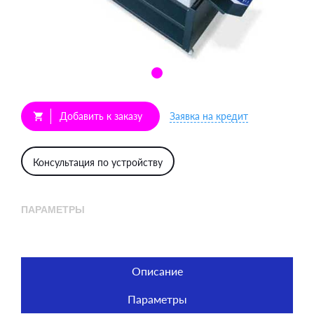
Добавить к заказу
Заявка на кредит
shopping_cart
Консультация по устройству
ПАРАМЕТРЫ
Описание
Параметры