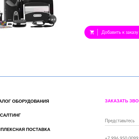
Добавить к заказу
shopping_cart
ЗАКАЗАТЬ ЗВ
АЛОГ ОБОРУДОВАНИЯ
САЛТИНГ
ПЛЕКСНАЯ ПОСТАВКА