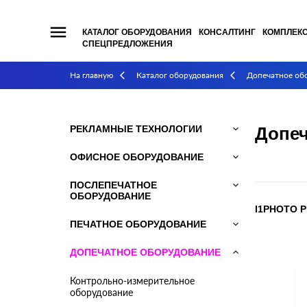
menu
КАТАЛОГ ОБОРУДОВАНИЯ
КОНСАЛТИНГ
КОМПЛЕК
СПЕЦПРЕДЛОЖЕНИЯ
На главную
Каталог оборудования
Допечатное об
arrow_back_ios
arrow_back_ios
РЕКЛАМНЫЕ ТЕХНОЛОГИИ
keyboard_arrow_down
Допеч
ОФИСНОЕ ОБОРУДОВАНИЕ
keyboard_arrow_down
ПОСЛЕПЕЧАТНОЕ
keyboard_arrow_down
ОБОРУДОВАНИЕ
I1PHOTO P
ПЕЧАТНОЕ ОБОРУДОВАНИЕ
keyboard_arrow_down
ДОПЕЧАТНОЕ ОБОРУДОВАНИЕ
keyboard_arrow_down
Контрольно-измерительное
оборудование