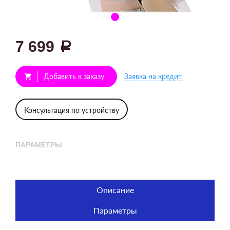
7 699
a
Добавить к заказу
Заявка на кредит
shopping_cart
Консультация по устройству
ПАРАМЕТРЫ
Описание
Параметры